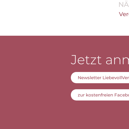
NÄ
Ver
Jetzt an
Newsletter LiebevollV
zur kostenfreien Face